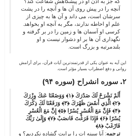
که جز به اذن او در پیشگاهش شفاعت کند؟
آنچه را در پیش روی آن ها و آنچه را در پشت
سرشان است، می داند و آن ها به چیزی از
علم او احاطه ندارند، مگر به آنچه او بخواهد.
کرسی او آسمان ها و زمین را در بر گرفته و
نگهداری آن ها بر او دشوار نیست و او
بلندمرتبه و بزرگ است.
این آیه به عنوان یکی از قدرتمندترین آیات قرآن، برای آرامش
روانی و دفع اضطراب بسیار مؤثر است.
۲. سوره انشراح (سوره ۹۴)
أَلَمْ نَشْرَحْ لَكَ صَدْرَكَ ﴿۱﴾ وَوَضَعْنَا عَنكَ وِزْرَكَ
﴿۲﴾ الَّذِي أَنقَضَ ظَهْرَكَ ﴿۳﴾ وَرَفَعْنَا لَكَ ذِكْرَكَ
﴿۴﴾ فَإِنَّ مَعَ الْعُسْرِ يُسْرًا ﴿۵﴾ إِنَّ مَعَ الْعُسْرِ
يُسْرًا ﴿۶﴾ فَإِذَا فَرَغْتَ فَانصَبْ ﴿۷﴾ وَإِلَىٰ رَبِّكَ
فَارْغَبْ ﴿۸﴾
ترجمه
: آیا سینه ات را برایت گشاده نکردیم؟ و