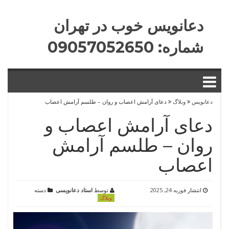
Skip
to
دعانویس خوب در تهران
content
شماره: 09057052650
دعانویس
وبلاگ
دعای آرامش اعصاب و روان – طلسم آرامش اعصاب
دعای آرامش اعصاب و
روان – طلسم آرامش
اعصاب
انتشار
فوریه 24, 2025
توسط
استاد دعانویسی
دسته
وبلاگ