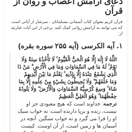
دعای آرامش اعصاب و روان از
قرآن
قرآن کریم بعنوان کتاب آسمانی مسلمانان ، سرشار از آیاتی است
که می توانند به آرامش روانی کمک کنند. برخی از این آیات عبارتند
از:
۱. آیه الکرسی (آیه ۲۵۵ سوره بقره)
اللَّهُ لَا إِلَٰهَ إِلَّا هُوَ الْحَيُّ الْقَيُّومُ ۚ لَا تَأْخُذُهُ سِنَةٌ وَلَا
نَوْمٌ ۚ لَهُ مَا فِي السَّمَاوَاتِ وَمَا فِي الْأَرْضِ ۗ مَنْ ذَا
الَّذِي يَشْفَعُ عِنْدَهُ إِلَّا بِإِذْنِهِ ۚ يَعْلَمُ مَا بَيْنَ أَيْدِيهِمْ
وَمَا خَلْفَهُمْ ۖ وَلَا يُحِيطُونَ بِشَيْءٍ مِنْ عِلْمِهِ إِلَّا بِمَا
شَاءَ ۚ وَسِعَ كُرْسِيُّهُ السَّمَاوَاتِ وَالْأَرْضَ ۖ وَلَا يَئُودُهُ
حِفْظُهُمَا ۚ وَهُوَ الْعَلِيُّ الْعَظِيمُ
ترجمه
: خداوند است که هیچ معبودی جز او
نیست، زنده و برپا دارنده است. نه خواب سبک
او را فرا می گیرد و نه خواب سنگین. آنچه در
آسمان ها و زمین است، از آن اوست. کیست