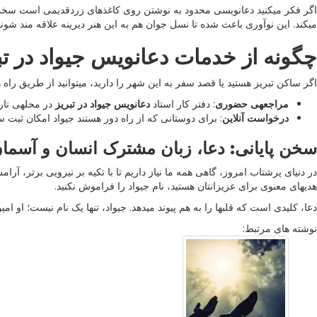
اگر فکر میکنید دعانویسی محدود به نوشتن روی کاغذهای زردقدیمی است سخت در ا
میکند. این نوآوری باعث شده تا نسل جوان هم به این هنر دیرینه علاقه مند شوند
چگونه از خدمات دعانویس جیواد در تب
اگر ساکن تبریز هستید یا قصد سفر به این شهر را دارید، میتوانید از طریق راه ها
مراجعهی حضوری
: دفتر کار استاد
دعانویس جیواد در تبریز
در محلهی تار
درخواست آنلاین
: برای دوستانی که از راه دور هستند جیواد امکان ثب
سخن پایانی: دعا، زبان مشترک انسان و آسما
در دنیای پرشتاب امروز، گاهی همه ما نیاز داریم تا با تکیه بر نیرویی برتر، آرا
هدیهای معنوی برای عزیزانتان هستید، نام جیواد را فراموش نکنید.
دعا، کلیدی است که قلبها را به هم پیوند میدهد. جیواد، تنها یک نام نیست؛ او 
نوشته های مرتبط: