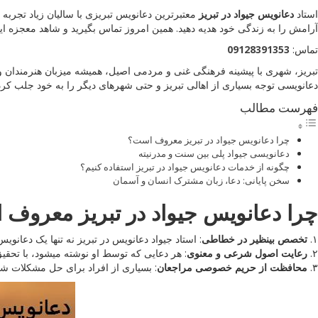
استاد
دعانویس جیواد در تبریز
معتبرترین دعانویس تبریزی با سالیان زیاد تجرب
آرامش را به زندگی خود هدیه دهید. همین امروز تماس بگیرید و شاهد معجزه ایم
تماس:
09128391353
تبریز، شهری با پیشینه فرهنگی غنی و مردمی اصیل، همیشه میزبان هنرمندان و 
دعانویسی توجه بسیاری از اهالی تبریز و حتی شهرهای دیگر را به خود جلب کرده اس
فهرست مطالب
چرا دعانویس جیواد در تبریز معروف است؟
دعانویسی جیواد پلی بین سنت و مدرنیته
چگونه از خدمات دعانویس جیواد در تبریز استفاده کنیم؟
سخن پایانی: دعا، زبان مشترک انسان و آسمان
چرا دعانویس جیواد در تبریز معروف
۱.
تخصص بینظیر در خطاطی
: استاد جیواد دعانویس در تبریز نه تنها یک دعا
۲.
رعایت اصول شرعی و معنوی
: هر دعایی که توسط او نوشته میشود، با تحقیق
۳.
محافظت از حریم خصوصی مراجعان
: بسیاری از افراد برای حل مشکلات شخ